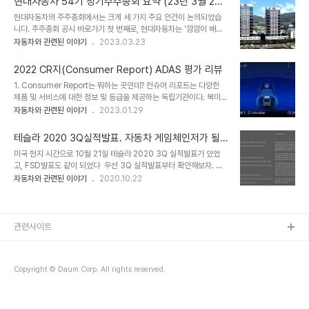
현대자동차 54기 정기주주총회 요약 (23년 3월 23
캠 vs 빌트인 캠 2 비교 1. 개요 최근 7세대 그랜져부터 (22년 11월
일)
현대자동차의 주주총회에서는 크게 세 가지 주요 안건이 논의되었습
양산함) 빌트인 캠 2가 적용되기 시작했다. 기존에도 빌트인 캠 이라
니다. 주주총회 공시 바로가기 첫 번째로, 현대자동차는 '깜깜이 배당'
는 이름으로 판매하고 있었는데, 과연 얼마나 좋아졌기에 빌트인 캠 2
문제를 개선하기 위해 기말 배당금을 50% 인상하는 주주권리 강화
자동차와 관련된 이야기
2023.03.23
라고 이름까지 common-engineer-ji.com 2. 빌트인 캠 2 적용
안을 통과시켰습니다. 이사회 결의로 배당을 받을 주주를 확정하기 위
한 현대/기아차 목록 빌트인 캠 2 현대차 - 디..
한 기준일을 2주 전 공고하여 배당액을 보고 투자 결정을 내릴 수 있도
2022 CR지(Consumer Report) ADAS 평가 리뷰
록 하는 등 배당 절차를 개선했습니다. 두 번째로, 현대자동차는 이사
1. Consumer Report는 뭐하는 곳인데? 컨슈머 리포트는 다양한
회의 전문성과 다양성을 높이기 위해 이사회 정원을 11명에서 13명으
제품 및 서비스에 대한 정보 및 등급을 제공하는 독립기관이다. 북미에
로 늘렸습니다. 사내 이사로는 호세 무뇨스 글로벌 최고 운영 책임자
선 꽤 영향력이 있는 잡지이고, 컨슈머리포트 결과는 소비자에게 꽤 공
자동차와 관련된 이야기
2023.01.29
(COO) 사장이 신규 선임되었고, 사외 이사로는 장승화 서울대 법학
신력 있는 결과로 받아들여 진다고 한다. 컨슈머 리포트는 전자 제품과
전문대학원 교수와 최윤희 건국대 법학전문대학원 교수가 추가됨으로
가전 제품에서 자동차와 금융 서비스에 이르기까지 광범위한 제품을
써, 7명으로 늘어났습니다. 세 번째로, 현대..
테슬라 2020 3Q실적발표. 자동차 게임체인저가 될
다루고 있다. 이런 컨슈머리포트에서 미국에 판매중인 자동차의
것 같다..
미국 현지 시간으로 10월 21일 테슬라 2020 3Q 실적발표가 있었
ADAS 성능을 평가하는 결과를 발행했다.
고, FSD발표도 같이 되었다 ​ 우선 3Q 실적발표부터 확인해보자. 난
https://www.consumerreports.org/cars/car-
제대로 재무재표를 볼 줄 모르고, 더구나 영어는 해석하는게 너무 힘들
자동차와 관련된 이야기
2020.10.22
safety/active-driving-assistance-systems-review-
어서 .. ​ 레이어드님의 글을 통해 도움을 받았다 ​
a2103632203/ Ford’s BlueCruise Ousts GM’s Super
https://blog.naver.com/wjsmug/222122798281 테슬라
Cruise as ..
20년 3분기 실적요약 : 미친 현금흐름 및 현금보유액 Cash- 무려
현금이 5.9B 증가해서, 14.5B의 역대급 현금보유- 잉여현금흐름도
관련사이트
1.4B로 최고 수준으로 복... blog.naver.com 주요내용 - 자동차만
으로도 엄청난 마진 남기는중(27.7%) - 크레딧 매출은 비슷한 규모
(397M, 직전분기 428M) → 대충 환율 1100원으로 계산해보..
Copyright © Daum Corp. All rights reserved.