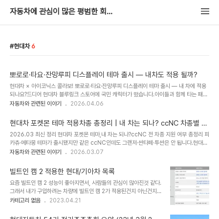
자동차에 관심이 많은 평범한 회사원
현대차
6
뽀로로·타요·잔망루피 디스플레이 테마 출시 — 내차도 적용 될까?
현대차 × 아이코닉스 콜라보! 뽀로로·타요·잔망루피 디스플레이 테마 출시 — 내 차에 적용
되나요?드디어 현대차 블루링크 스토어에 국민 캐릭터가 떴습니다.아이들과 함께 타는 패밀
리카 오너라면 주목할 만한 소식인데요,뽀로로·타요·잔망루피 캐릭터를 차량 계기판과 내비
자동차와 관련된 이야기
2026.04.06
게이션 화면에 입힐 수 있는신규 디스플레이 테마 3종이 공식 출시됐습니다.🎮 이번 콜라
보, 어떤 건가요?현대자동차가 캐릭터 IP 전문 기업 아이코닉스와 협업해뽀롱뽀롱 뽀로로,
현대차 포켓몬 테마 적용차종 총정리 | 내 차는 되나? ccNC 차종별 지
꼬마버스 타요, 잔망루피를 차량 실내로 불러들였습니다.단순한 배경화면 교체가 아닙니다.
원 여부
2026.03 최신 정리 현대차 포켓몬 테마,내 차는 되나?ccNC 전 차종 지원 여부 총정리 피
🚗 시동 ON/OFF 시 → 캐릭터 애니메이션 재생🗺️ 내비게이션 화면 → 캐릭터 테마 UI
카츄·메타몽 테마가 출시됐지만 같은 ccNC인데도 그랜저·싼타페·투싼은 안 됩니다.현대차
적용📊 계기판(클러스터) → 캐릭터 그래픽으로 변경🚦 신호 대기 중 → 캐릭터 인사 모션..
ccNC 탑재 전 차종의 포켓몬 테마 지원 여부를 한눈에 정리했습니다. 2026.03.07 · 읽
자동차와 관련된 이야기
2026.03.07
는 데 약 6분 6종포켓몬 테마 지원 7종+ccNC인데 미지원 29,700원테마 1종 가격 01
포켓몬 디스플레이 테마란? 현대자동차가 2026년 2월 포켓몬코리아와 협업해 출시한 유
빌트인 캠 2 적용한 현대/기아차 목록
료 디스플레이 테마입니다. 계기판(클러스터)과 내비게이션 화면의 색상·그래픽, 시동
요즘 빌트인 캠 2 성능이 좋아지면서, 사람들의 관심이 많아진것 같다.
ON/OFF 애니메이션까지 포켓몬 캐릭터 디자인으로 바뀝니다. 마이현대 앱에서 대표 차량
그래서 내가 구입하려는 차량에 빌트인 캠 2가 적용된건지 아닌건지
을 등록한 뒤, 블루링크 ..
알아보도록 하자. 1. 빌트인 캠 vs 빌트인 캠 2 아래 링크를 통해 확인
카테고리 없음
2023.04.21
할 수 있다. 표에 나타난거 외에 추가적인 정보가 궁금하다면 읽어보길
추천한다 https://common-engineer.tistory.com/13 빌트인