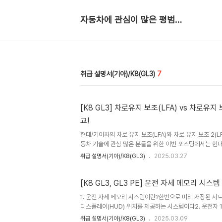
자동차에 관심이 많은 평범한 회사원
취급 설명서(기아)/K8(GL3)
7
[K8 GL3] 차로유지 보조(LFA) vs 차로유지 
교!
현대/기아차의 차로 유지 보조(LFA)와 차로 유지 보조 2(L
동차 기술에 관심 많은 분들을 위한 이번 포스팅에서는 현
스템(ADAS) 중 하나인 차로 유지 보조(Lane Following 
취급 설명서(기아)/K8(GL3)
2025.03.27
버전인 차로 유지 보조 2(Lane Following Assist 2,
겠습니다. 현대차를 타는 분들이나 신차 구매를 고민 중인 
단하면서도 알기 쉽게 설명해볼게요!차로 유지 보조(LFA)란?
[K8 GL3, GL3 PE] 운전 자세 메모리 시스
현대차가 2018년 수소전기차 넥쏘에 처음 선보인 기술로,
1. 운전 자세 메모리 시스템이란?한번으로 미리 저장된 시트
행할 수 있도록 돕는 시스템입니다. 전..
디스플레이(HUD) 위치를 제공하는 시스템이다2. 운전자 
을 P에 둔다좌석, 스티어링휠, 실외 미러, HUD를 세팅한다승
취급 설명서(기아)/K8(GL3)
2025.03.09