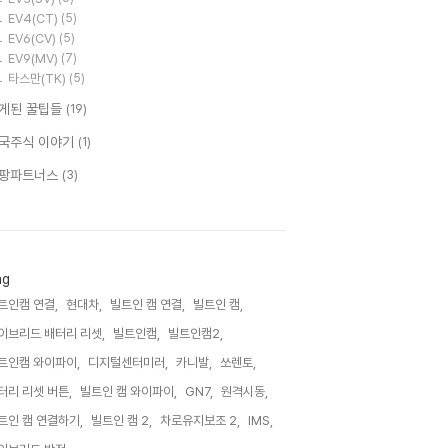
EV4(CT)
(5)
EV6(CV)
(5)
EV9(MV)
(7)
타스만(TK)
(5)
게된 꿀팁들
(19)
국주식 이야기
(1)
팡파트너스
(3)
ag
트인캠 연결,
현대차,
빌트인 캠 연결,
빌트인 캠,
이브리드 배터리 리셋,
빌트인캠,
빌트인캠2,
트인캠 와이파이,
디지털센터미러,
카니발,
쏘렌토,
터리 리셋 버튼,
빌트인 캠 와이파이,
GN7,
원격시동,
트인 캠 연결하기,
빌트인 캠 2,
차로유지보조 2,
IMS,