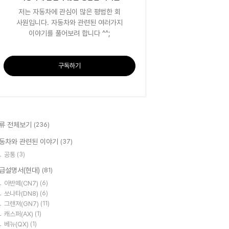
저는 자동차에 관심이 많은 평범한 회
사원입니다. 자동차와 관련된 여러가지
이야기를 풀어보려 합니다 ^^;
구독하기
류 전체보기
(236)
동차와 관련된 이야기
(37)
공통
(3)
급설명서(현대)
(81)
아반떼(CN7)
(6)
쏘나타(DN8)
(6)
그랜져(GN7)
(11)
캐스퍼(AX)
(1)
베뉴(QX)
(1)