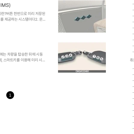
야 한다원격으로 시동이 건 후,
IMS)
 후, 10분이내에 차량에 탑승
않는다5. 마무리..
템이란?버튼 한번으로 미리 저장된
치를 제공하는 시스템이다2. 운전
트, 스티어링휠, 실외미러, 헤드업
튼을 1초 이상 누른다 3. 삐삐
는 경우에, 1,2,3번 메모리를
은 아내, 3번은 아들 등차량을
초기화 하기초기화 할 경우는 별
) ..
전에는 차량을 탑승한 뒤에 시동
에, 스마트키를 이용해 미리 시동
취
로 겨울에 차를 미리 따뜻하게 하
 10m 이내에서 스마트키의 도어
초 이상 누른다.3.원격 시동 끄는
타 유의 사항기어가 'P'위치에
않고 탑승하면 안된다원격으로 시
이 꺼진다10..
1