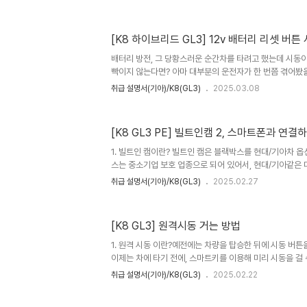
번을 길게 누른다삐삐 소리나면서 저장. 끝.3. 사용하기여
우에, 1,2번 메모리를 누구에 맞출지 미리 정해야 한다예를들
차량을 탑승한 뒤, 본인이 저장했던 포지션 번호를 누르면 
[K8 하이브리드 GL3] 12v 배터리 리셋 버
우는 별로 없겠지만, 만일 해야할 경우가 있다면 아래 절차를 
전자 시트를 최대한 앞으로 당기고, 등받이를 최대한 앞으로 젖
배터리 방전, 그 당황스러운 순간차를 타려고 했는데 시동이
빡이지 않는다면? 아마 대부분의 운전자가 한 번쯤 겪어봤을
특히 겨울철이나 장기 주차 후에 이런 일이 생기면 당황스
취급 설명서(기아)/K8(GL3)
2025.03.08
보험사에 연락해 렉카를 불러 봤을겁니다. 이런 불편함을 
의 똑똑한 기능이 정말 반갑게 느껴졌어요. 오늘은 하이브리
을 활용해 배터리 방전 문제를 간단히 해결하는 방법을 알려드
[K8 GL3 PE] 빌트인캠 2, 스마트폰과 연결
버튼주기적인 교체가 필요한 일반 12V 배터리가 아닌, H
리가 적용됩니다. 배터리 방전이 의심되는 경우, 점프 스타트를
1. 빌트인 캠이란? 빌트인 캠은 블랙박스를 현대/기아차 
스는 중소기업 보호 업종으로 되어 있어서, 현대/기아같은 
법률이 개정되면서 현대/기아 에서도 개발해 순정 옵션으로 
취급 설명서(기아)/K8(GL3)
2025.02.27
빌트인캠 2 비교https://common-engineer-ji.com/
교1. 개요최근 7세대 그랜져부터 (22년 11월 양산함) 빌트
존에도 빌트인 캠 이라는 이름으로 판매하고 있었는데, 과
[K8 GL3] 원격시동 거는 방법
2 라고 이름까지common-engineer-ji.com 2. 
결해 영상을 다운받는 순서를 알아보자 1) Ki..
1. 원격 시동 이란?예전에는 차량을 탑승한 뒤에 시동 버튼
이제는 차에 타기 전에, 스마트키를 이용해 미리 시동을 걸 
하게 한다거나, 반대로 겨울에 차를 미리 따뜻하게 하기 위해서
취급 설명서(기아)/K8(GL3)
2025.02.22
동 켜는 방법차량과 10m 이내에서 스마트키의 도어잠금 버
격 시동 버튼(5)을 2초 이상 누른다.3.원격 시동 끄는 방법