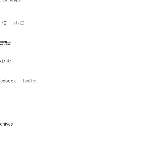
이브리드 방전,
근글
인기글
근댓글
지사항
acebook
Twitter
chives