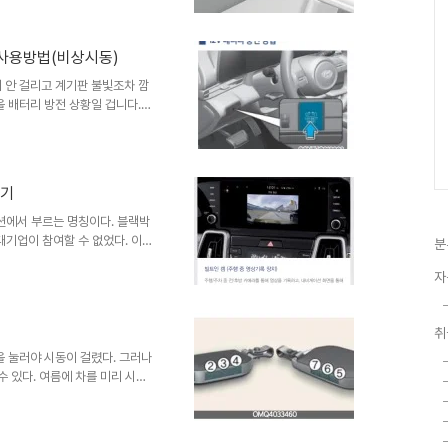
러 사람이 공용으로 사용하는 경
어, 1번은 남편, 2번은 아내 등
된다4.초기화 하기초기화 할 경
튼 사용방법(비상시동)
따른다 1) 시동을 켠다 2) 운
힌다 3) ..
 안 걸리고 계기판 불빛조차 깜
 배터리 방전 상황일 겁니다.
럽고 막막하기 그지없죠. 보통은
겪어본 저로서는 하이브리드 차량
드 차량에 있는 12V 리셋 버튼
릴게요. 12V BATT RESET
하기
EV 고전압 배터리에 통합된 배터
 시도하기 전에 우선 12V ..
옵션에서 부르는 명칭이다. 블랙박
대기업이 참여할 수 없었다. 이후
분
적용되고 있다. 빌트인캠 1 vs
자
13 빌트인 캠 vs 빌트인 캠 2 비
인 캠 2가 적용되기 시작했다. 기
연 얼마나 좋아졌기에 빌트인 캠
취
와이파이 연결하기(요약)와이파이를 연
을 눌러야 시동이 걸렸다. 그러나
수 있다. 여름에 차를 미리 시원
 사용할 수 있다. 2. 원격 시
튼(1)을 누른다4초 이내에 원
원격 시동 버튼(5)을 다시 누르