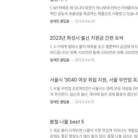
1. M1맥북은 왜 모니터 확장이 하나밖에 안되는가애플의 
적인 성능과 효율성을 제공하는 제품으로 사랑받고 있습니다
자주 겪는 한 가지 불편한 점이 있습니다. 바로 듀얼 모니터
알게된 꿀팁들
2024.06.22
기본적으로 하나의 외부 모니터만 지원하기 때문에, 멀티태
터를 사용하는 사용자들에게는 큰 제약이 됩니다. 하지만, 
있습니다. 바로 DisplayLink DL6950 칩을 활용하는 것입니
2023년 화성시 출산 지원금 간편 요약
DL6950 칩이란?DisplayLink는 USB를 통해 여러 
1. 누구에게 얼마나 줄까 제목을 보고 결론부터 궁금해 하시
는 기술을 제공합니다. 그 중 DL6950 칩은 최신 버전으로, 
려드립니다!! 첫째: 100만원 둘째: 200만원 셋째: 200만원
할 지급) 2. 지원 대상 - 2023년 1월 1일 이후 화성시 
알게된 꿀팁들
2023.04.15
아이의 엄마나 아빠가 180일전부터 화성시에 주민등록을 두
7월 1일에 아이가 태어났다면, 엄마나 아빠는 6개월 전인
고를 한 경우 - 만약 180일 미만 거주했을 경우엔 출생일
서울시 '3040 여성 취업 지원, 서울 우먼업 
거주하였을 경우 예) 23년 7월 1일에 아이가 태어난 후, 
원 대상임 3. 지원 금액 첫째: 100만원 둘째: 2..
1. 서울 우먼업 프로젝트란? 서울시는 경력 보유 여성을 위
격 추진한다. 임신과 출산, 육아에 밀려 경제 활동이 중단된 
하는 사업이다. 2. 지원 규모, 대상 한방 정리 21년 9월 
알게된 꿀팁들
2023.04.12
계 진화시킨 것으로, 아래 3종 세트로 구성된다 우먼업 구
고용 장려금 우먼업 구직 지원금 우먼업 인턴십 우먼업 고용 
만원 x 3개월 생활임금 x 3개월 100만원 x 3개월 지원 
봄철 나물 best 5
성 2,500명 중위소득 150% 이하 만 나이 계산기(링크 클
아보기(클릭) 공고일~인턴기간중 서울시 거주 미취업, 미..
1. 개요 봄이 시작되면 나물이 가장 맛있게 자라나는 계절입
강에도 좋은 영양소가 많이 들어 있어, 봄철 나물 요리는 