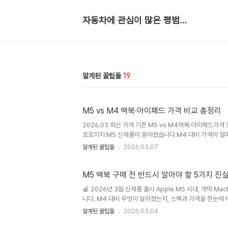
자동차에 관심이 많은 평범한 회사원
알게된 꿀팁들
19
M5 vs M4 맥북·아이패드 가격 비교 총정리
2026.03 최신 가격 기준 M5 vs M4맥북·아이패드가
프로까지 M5 신제품이 쏟아졌습니다.M4 대비 가격이 얼마나
읽는 데 약 5분 최대 +40만원맥북 프로 인상폭 +20만원
알게된 꿀팁들
2026.03.07
한 번에 정리 애플은 2025년 10월에 M5 칩을 처음 공
2026년 3월에는 M5 프로·맥스 칩을 탑재한 맥북 프로 
지만, 메..
M5 맥북 구매 전 반드시 알아야 할 5가지 진실
🍎 2026년 3월 신제품 출시 Apple M5 시대, 개막 MacB
니다. M4 대비 무엇이 달라졌는지, 스펙과 가격을 한눈에 비교해
포스팅은 쿠팡 파트너스 활동의 일환으로, 이에 따른 일정액의 수
알게된 꿀팁들
2026.03.04
이 달라졌나? M5 시리즈는 AI 성능에 집중한 대대적인 업
Accelerator)가 탑재되었고, M5 Pro / M5 Max는 새로