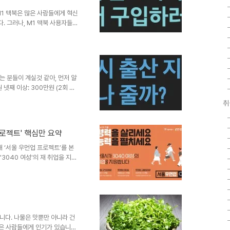
M1 맥북은 많은 사람들에게 혁신
. 그러나, M1 맥북 사용자들이
 지원의 제한입니다. M1 맥북은
스킹을 위해 두 개 이상의 모니
이 문제를 해결할 수 있는 방법이
다.2. DisplayLink
개의 모니터를 연결할 수 있게 해주
는 분들이 계실것 같아, 먼저 알
고..
 넷째 이상: 300만원 (2회 분
출생아동 - 출생아동의 출생일 기준,
취
고 거주하고 있는 자 예) 23년
 1월 1일전에 화성시로전입신
로부터 180일이 경과한 날까지
프로젝트' 핵심만 요약
24년 1월 1일까지 거주한다면 지
해 ‘서울 우먼업 프로젝트’를 본
'3040 여성'의 재 취업을 지원
시범 시작한 '우먼업 인턴십'을 한단
직 지원금 우먼업 인턴십 우먼업
장려금 지원 비용 및 기간 30
대상 서울 거주 만 30세~49세 여
릭) 가구별 중위소득 150% 알
니다. 나물은 맛뿐만 아니라 건
많은 사람들에게 인기가 있습니다.