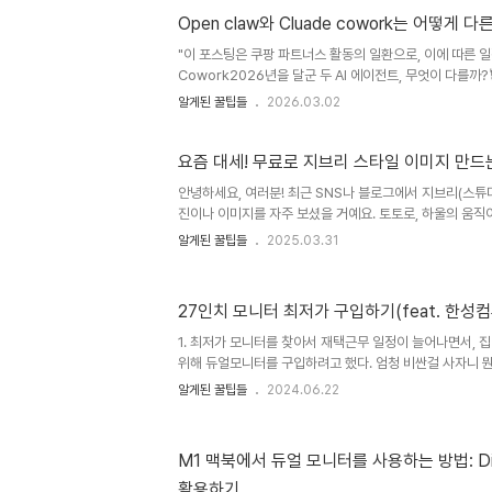
Open claw와 Cluade cowork는 어떻게 
"이 포스팅은 쿠팡 파트너스 활동의 일환으로, 이에 따른 일정
Cowork2026년을 달군 두 AI 에이전트, 무엇이 다를까?
크 업계의 키워드가 되었습니다. 그 중심에 OpenClaw와 Cl
알게된 꿀팁들
2026.03.02
지만, 철학·아키텍처·대상 사용자·비용까지 거의 모든 면에서
오픈소스 자율 AI 에이전트오스트리아 개발자 Peter Steinbe
문제로 Moltbot → O..
요즘 대세! 무료로 지브리 스타일 이미지 만드는 법 
안녕하세요, 여러분! 최근 SNS나 블로그에서 지브리(스튜
진이나 이미지를 자주 보셨을 거예요. 토토로, 하울의 움직
같은 작품 특유의 따뜻하고 몽환적인 느낌을 내 사진에 입
알게된 꿀팁들
2025.03.31
나오죠. 오늘은 AI 도구인 ChatGPT와 Grok을 활용해
만드는 방법을 알려드릴게요. 초보자도 쉽게 따라 할 수 
요! Chatgpt 활용하기성능은 chatgpt-4o가 더 잘 
27인치 모니터 최저가 구입하기(feat. 한성컴퓨
가능하다 Chatgpt 가입한다 https://chatgpt.com/ Chat
system that listens, learns, and..
1. 최저가 모니터를 찾아서 재택근무 일정이 늘어나면서, 
위해 듀얼모니터를 구입하려고 했다. 엄청 비싼걸 사자니 뭔
운걸 사고싶지도 않았다.2. 가격과 성능, 디자인까지 이
알게된 꿀팁들
2024.06.22
ULTRON 2758 모델을 발견했다. 27인치도 시원시원해 
상도는 무난한데 가격이..? 매우 저렴했다.(약 12만원)와..
중국발 디스플레이 전쟁은 정말 쉽지 않겠다는 생각이 문득
M1 맥북에서 듀얼 모니터를 사용하는 방법: Disp
https://link.coupang.com/a/bGHhNv 한성컴퓨터
활용하기
COUPANGwww.coupang.com 3. 사용 소감 - FH