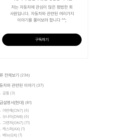
저는 자동차에 관심이 많은 평범한 회
사원입니다. 자동차와 관련된 여러가지
이야기를 풀어보려 합니다 ^^;
구독하기
류 전체보기
(236)
동차와 관련된 이야기
(37)
공통
(3)
급설명서(현대)
(81)
아반떼(CN7)
(6)
쏘나타(DN8)
(6)
그랜져(GN7)
(11)
캐스퍼(AX)
(1)
베뉴(QX)
(1)