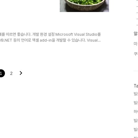
 봄철 나물 중에서도 특히 많이
 미나리는 청량감이 뛰어나며, 비
니다. 특히 미나리는 효소를 포함
러드나 국물요리에 활용하기 좋으
 제거한 후 요리하는 것이 좋습
쑥은 간장, 고추..
알
따르면 좋습니다. 개발 환경 설정 Microsoft Visual Studio를
VB.NET 등의 언어로 엑셀 add-in을 개발할 수 있습니다. Visual
미
프로젝트 생성 Visual Studio를 실행한 후, "새 프로젝트 만들기"를
요. 이 템플릿을 사용하면 엑셀 add-in 프로젝트의 기본 구조가 자동으
쿠
되면 리본(Ribbon)을 추가하여 사용자 인터페이스를 디자인하세요.
1
2
T
빌
빌
하
빌
빌