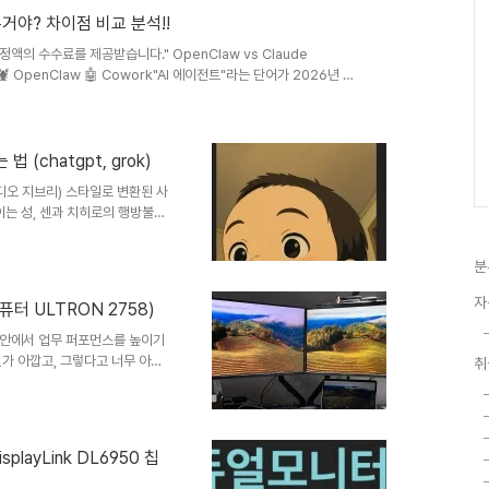
다른거야? 차이점 비교 분석!!
액의 수수료를 제공받습니다." OpenClaw vs Claude
 OpenClaw 🤖 Cowork"AI 에이전트"라는 단어가 2026년 테
aude Cowork가 있죠. 둘 다 "AI가 직접 일을 해준다"는 콘셉트
 다릅니다. 하나씩 비교해 봅니다.1 정체성과 출발점OpenClaw 🦞
rger가 2025년 11월 'Clawdbot'으로 공개. Anthropic 상표
(chatgpt, grok)
디오 지브리) 스타일로 변환된 사
이는 성, 센과 치히로의 행방불명
히면 정말 감성 충만한 결과물이
서 무료로 지브리 스타일 이미지를
분
있으니 끝까지 읽어보세
나오겠지만, 무료버전으로도 충분히
자
터 ULTRON 2758)
GPTA conversational AI
집안에서 업무 퍼포먼스를 높이기
가 아깝고, 그렇다고 너무 아까
취
리저리 찾아보니 한성컴퓨터의
보였고 베젤도 얇고, FHD로 해
 27인치 모니터가 12만원이라니,
 들었다 구매 링크
layLink DL6950 칩
 FHD 프리싱크 리얼 100 모니터
D라 조금 망설..