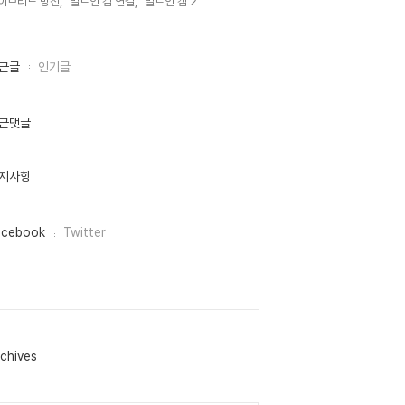
이브리드 방전,
빌트인 캠 연결,
빌트인 캠 2,
근글
인기글
근댓글
지사항
acebook
Twitter
chives