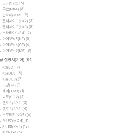
코나(SX2)
(6)
투싼(NX4)
(6)
싼타페(MX5)
(9)
펠리세이드(LX2)
(3)
펠리세이드(LX3)
(8)
스타리아(US4)
(2)
아이오닉5(NE)
(8)
아이오닉6(CE)
(6)
아이오닉9(ME)
(8)
급 설명서(기아)
(84)
K3(BD)
(2)
K5(DL3)
(5)
K8(GL3)
(7)
모닝(JA)
(1)
레이(TAM)
(1)
니로(SG2)
(4)
셀토스(SP2)
(3)
셀토스(SP3)
(4)
스포티지(NQ5)
(6)
쏘렌토(MQ4)
(11)
카니발(KA4)
(12)
EV3(SV)
(6)