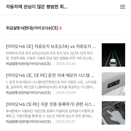
자동차에 관심이 많은 평범한 회사원
취급설명서(현대)/아이오닉6(CE)
6
[아이오닉6 CE] 차로유지 보조(LFA) vs 차로유지 보
조 2(LFA 2) 차이점 비교!
현대차의 차로 유지 보조(LFA)와 차로 유지 보조 2(LFA 2)의 차이
점 안녕하세요, 자동차 기술에 관심 많은 분들을 위한 이번 포스팅에
서는 현대자동차의 첨단 운전자 보조 시스템(ADAS) 중 하나인 차로
취급설명서(현대)/아이오닉6(CE)
2025.03.26
유지 보조(Lane Following Assist, LFA)와 그 업그레이드 버전
인 차로 유지 보조 2(Lane Following Assist 2, LFA 2)의 차이점
[아이오닉6 CE, CE PE] 운전 자세 메모리 시스템 사
을 자세히 알아보겠습니다. 현대차를 타는 분들이나 신차 구매를 고민
용방법(IMS)
1. 운전 자세 메모리 시스템이란?한번으로 미리 저장된 시트, 스티어링
중인 분들에게 도움이 되길 바라며, 간단하면서도 알기 쉽게 설명해볼
휠, 실외미러, 헤드업디스플레이(HUD) 위치를 제공하는 시스템이다
게요!차로 유지 보조(LFA)란?먼저, 차로 유지 보조(LFA)는 현대차가
2. 운전자 1, 2에 설정상태 저장하기기어단을 P에 둔다좌석, 스티어링
취급설명서(현대)/아이오닉6(CE)
2025.03.09
2018년 수소전기차 넥쏘에 처음 선보인 기술로, 차량이 차로 중앙을
휠, 실외 미러, HUD를 세팅한다승차 자세 메모리 버튼 1번 or 2번을
유지하며 주행할 수 있도록 돕는 시스템입니다. 전방 카..
길게 누른다삐삐 소리나면서 저장. 끝.3. 사용하기여러 사람이 공용으
[아이오닉6 CE PE] 지문 인증 등록하기! 관련 시스템
로 사용하는 경우에, 1,2번 메모리를 누구에 맞출지 미리 정해야 한다
총정리
휴대폰에서 사용되던 지문인증 등록이 자동차로 넘어왔다.어떻게 등
예를들어, 1번은 남편, 2번은 아내 등차량을 탑승한 뒤, 본인이 저장했
록하고, 지문인증을 통해 할 수 있는건 어떤게 있는지 한번 알아보
던 포지션 번호를 누르면 된다4.초기화 하기초기화 할 경우는 별로 없
자! ccNC부터는 옵션으로 적용된다지문 인증 시스템 설정, 지문 등
취급설명서(현대)/아이오닉6(CE)
2025.03.01
겠지만, 만일 해야할 경우가 있다면 아래 절차를 따른다 1) 시동을 켠
록하기스마트 키 2개를 모두 차량 안에 둔다(2개 전부 필요하다)시동
다 2) 운전자 시트를 최대한 앞으로 당기고, 등받이를 최대한 앞으로