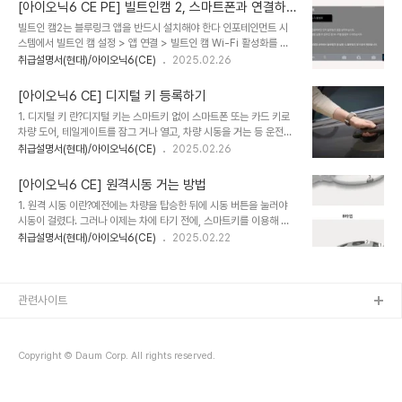
'ON' 상태에서 인포테인먼트 시스템의 설정 > 사용자 프로필 > 운전
젖힌다 3) ..
[아이오닉6 CE PE] 빌트인캠 2, 스마트폰과 연결하
자 1 또는 운전자 2 > 보안 > 지문 인식을 선택한다.프로필 비밀번호
기
빌트인 캠2는 블루링크 앱을 반드시 설치해야 한다 인포테인먼트 시
를 입력한 후 지문등록/삭제 > 등록을 선택한다.안내문에 따라 지문
스템에서 빌트인 캠 설정 > 앱 연결 > 빌트인 캠 Wi-Fi 활성화를 선
인식 센서에 지문을 등록할 손가락을 올린다.안내문에 따라 진행률이
택(활성화)한 후 비밀번호를 설정자세한 설명은 '앱 연결 설정하기'를
취급설명서(현대)/아이오닉6(CE)
2025.02.26
100 %가 될 때까지 지문의 여러 부위가 골고루 등록되도록 지문 인
참고하십시오.스마트폰에서 블루링크 앱을 실행, 빌트인 캠 메뉴를 선
식 센서 위에 손가락을 올린다.지문 스캔이 끝나면 '등록 진행중입니
택한다블루링크 앱에서 빌트인 캠 연결하기를 누르고, Wi-Fi 연결을
다.' 안내문이 표시되고, 시스템에 지..
[아이오닉6 CE] 디지털 키 등록하기
선택한다.스마트폰의 Wi-Fi 설정 화면에서 빌트인 캠 Wi-Fi 네트워
1. 디지털 키 란?디지털 키는 스마트키 없이 스마트폰 또는 카드 키로
크 이름을 선택한 후 비밀번호를 입력하고 연결을 완료한다.빌트인 캠
차량 도어, 테일게이트를 잠그 거나 열고, 차량 시동을 거는 등 운전자
Wi-Fi에 최초 연결할 때 비밀번호를 설정해야 합니다(숫자, 문자, 특
에게 편의를 제공하는 시스템. 핵심은아래와 같다- 스마트키가 없어도
취급설명서(현대)/아이오닉6(CE)
2025.02.26
수문자 포함 10자 이상).빌트인 캠의 Wi-Fi 네트워크 이름은 인포테
된다. - 스마트폰 또는 카드키로 문을 열고 닫을 수 있다 2. 등록방
인먼트 시스템의 안내 화면에 표시됩니다.스마트폰을 빌트인 캠 Wi-
법 1) 현대 블루링크 APP을 설치한다 2) 회원 및 서비스 가입한다 3)
Fi에 연결하면 모..
[아이오닉6 CE] 원격시동 거는 방법
스마트키를 이용하여 차량 시동을 「ON」 상태로 한 후 스마트키를 차
1. 원격 시동 이란?예전에는 차량을 탑승한 뒤에 시동 버튼을 눌러야
량 실내에 둔다 4) 설정 > 차량 > 디지털 키 > 스마트폰 키 > 나의 스
시동이 걸렸다. 그러나 이제는 차에 타기 전에, 스마트키를 이용해 미
마트폰 키를선택하여 등록화면으로 이동한다 5) 블루링크 앱에서 더
리 시동을 걸 수 있다. 여름에 차를 미리 시원하게 한다거나, 반대로 겨
취급설명서(현대)/아이오닉6(CE)
2025.02.22
보기(...) 메뉴 > 차량 디지털 키 설정 > 등록하기를 누른다 - 실내
울에 차를 미리 따뜻하게 하기 위해서 사용할 수 있다. 2. 원격 시동 켜
인증 패드(무선 충전 패드)(A) 위에 스마트폰의 뒷면이 아래로 가..
는 방법차량과 10m 이내에서 스마트키의 도어잠금 버튼(1)을 누른다
4초 이내에 원격 시동 버튼(5)을 2초 이상 누른다.3.원격 시동 끄는
방법원격 시동 버튼(5)을 다시 누르면 시동이 꺼진다4. 기타 유의 사
관련사이트
항기어가 'P'위치에 있어야 한다원격으로 시동이 건 후, 스마트키를 휴
대하지 않고 탑승하면 안된다원격으로 시동 건 후, 10분이내에 차량에
탑승하지 않으면 자동으로 시동이 꺼진다10m 밖에선 작동하지 않는
Copyright © Daum Corp. All rights reserved.
다5. 마무리 ..