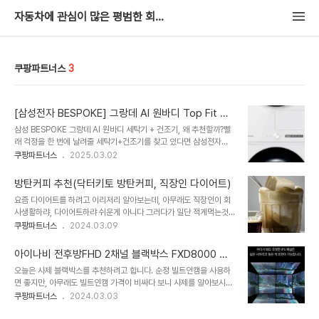
자동차에 관심이 많은 평범한 회사원
쿠팡파트너스
3
[삼성전자 BESPOKE] 그랑데 AI 원바디 Top Fit 세
탁기 + 건조기 최저가 알아보기 (WF2420HCWWC)
삼성 BESPOKE 그랑데 AI 원바디 세탁기 + 건조기, 왜 추천할까?빨
래 걱정을 한 번에 날려줄 세탁기+건조기를 찾고 있다면 삼성전자
BESPOKE 그랑데 AI 원바디 Top Fit 모델을 주목해 보세요. 세탁
쿠팡파트너스
2025.03.02
24kg, 건조 20kg의 초대용량과 삼성의 최신 기술이 집안일을 완전
히 바꿔놓았어요. 쿠팡에서 만나볼 수 있는 이 제품의 매력을 아래에서
방탄커피 추천(닥터키토 방탄커피, 직장인 다이어트)
자세히 소개할게요! https://link.coupang.com/a/cg5dYy 삼
요즘 다이어트를 하려고 이리저리 알아보는데, 아무래도 직장인이 회
성전자 BESPOKE 그랑데 AI 원바디 Top Fit 세탁기 + 건조기
사생활하랴, 다이어트하랴 쉬운게 아니다 그러다가 일단 적게먹는것
WF2420HCWWC 24kg + 20kg 방문설치 - 세탁기건조현재 별
부터 해보자는 생각이 들었다.😎 아침, 점심, 저녁중 언제 적게먹어볼
쿠팡파트너스
2024.03.09
점 4.9점, 리뷰 1553개를 가진 삼성전자 BESPOKE 그랑데 AI 원바
까? 아무래도 점심은 회사에서 업무 중간에 동료들과 같이 먹기 때문
디 Top Fit 세탁기 + 건조기 WF2420HCW..
에, 혼자 따로먹는게 어렵다 저녁은 회식도 잦고, 사람들도 만나다보면
아이나비 전후방FHD 2채널 블랙박스 FXD8000 후
꾸준히 식단관리를 하기 어렵다. 하지만 아침은!! 조찬모임을 하는 극
기
오늘은 사제 블랙박스를 추천하려고 합니다. 순정 빌트인캠을 사용하
소수를 제외하면 내가 스스로 컨트롤 할 수 있다. 조금 배고프긴 하지
면 좋지만, 아무래도 빌트인캠 가격이 비싸다 보니 사제를 알아보시는
만, 적게먹거나 식단을 스스로 만들어서 관리할 수 있다. 그리고 조금
분들이 많이 계시죠? 빌트인캠과 빌트인캠 2가 궁금하다면? 아래 링
쿠팡파트너스
2024.03.03
만 버티면 점심이 찾아온다 전날 준비하긴 귀찮고 ... 직장인의 최대
크를 확인해 보세요 https://common-
적. 귀차니즘 정말정말 쉽지 않다. 퇴근하고 녹초가 되어버리면, 누워