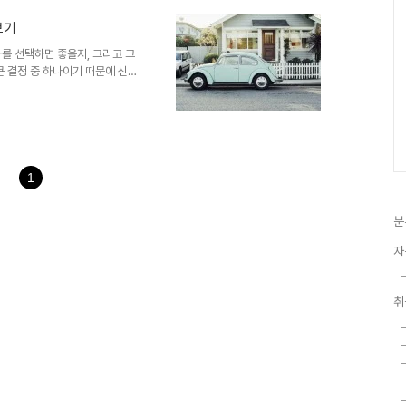
 6,873 4.9% 6,039
보기
2,260▼ 4,649 2,157..
차를 선택하면 좋을지, 그리고 그
큰 결정 중 하나이기 때문에 신중
는 것이 중요합니다. 2. 연봉 3
중고차를 고려해 볼 수 있습니다.
등으로 구성되며, 이 연봉대에서
. 추천 차량: 현대 그랜저 IG
연비가 좋은 것이 중요합니다. 연
차량 가..
1
분
자
취