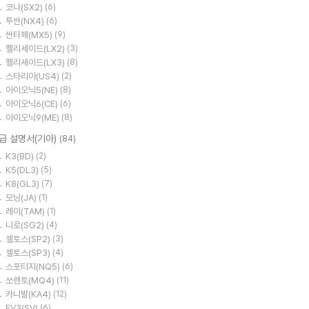
코나(SX2)
(6)
투싼(NX4)
(6)
싼타페(MX5)
(9)
펠리세이드(LX2)
(3)
펠리세이드(LX3)
(8)
스타리아(US4)
(2)
아이오닉5(NE)
(8)
아이오닉6(CE)
(6)
아이오닉9(ME)
(8)
급 설명서(기아)
(84)
K3(BD)
(2)
K5(DL3)
(5)
K8(GL3)
(7)
모닝(JA)
(1)
레이(TAM)
(1)
니로(SG2)
(4)
셀토스(SP2)
(3)
셀토스(SP3)
(4)
스포티지(NQ5)
(6)
쏘렌토(MQ4)
(11)
카니발(KA4)
(12)
EV3(SV)
(6)