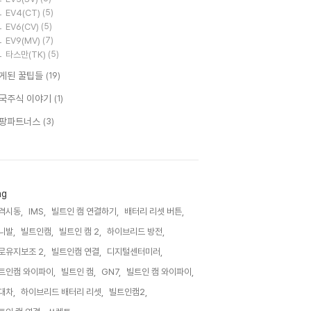
EV4(CT)
(5)
EV6(CV)
(5)
EV9(MV)
(7)
타스만(TK)
(5)
게된 꿀팁들
(19)
국주식 이야기
(1)
팡파트너스
(3)
ag
격시동,
IMS,
빌트인 캠 연결하기,
배터리 리셋 버튼,
니발,
빌트인캠,
빌트인 캠 2,
하이브리드 방전,
로유지보조 2,
빌트인캠 연결,
디지털센터미러,
트인캠 와이파이,
빌트인 캠,
GN7,
빌트인 캠 와이파이,
대차,
하이브리드 배터리 리셋,
빌트인캠2,