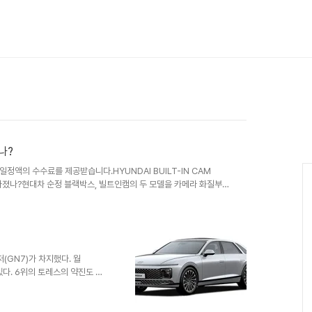
나?
일정액의 수수료를 제공받습니다.HYUNDAI BUILT-IN CAM
이 달라졌나?현대차 순정 블랙박스, 빌트인캠의 두 모델을 카메라 화질부터
 빌트인캠 2🚀 빌트인캠 2 Plus💡참고: 현대차 공식 명칭은 빌
인캠 2.5'로 불리는 빌트인캠 2 Plus는 주차녹화 기능을 강화한 상위
ARISON핵심 스펙 비교표두 모델의 주요 사양을 한눈에 비교해보세
..
랜저(GN7)가 차지했다. 월
있다. 6위의 토레스의 약진도 눈
판매량이 얼마나 이어질지 지켜볼만
저 10,916 7.7% 9,815
817▼ 4,708 5,574▲ 3 쏘렌토