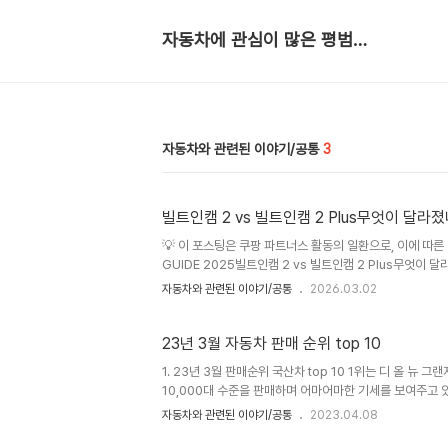
자동차에 관심이 많은 평범한 회사원
자동차와 관련된 이야기/공통
3
빌트인캠 2 vs 빌트인캠 2 Plus무엇이 달라졌
💡 이 포스팅은 쿠팡 파트너스 활동의 일환으로, 이에 따른 
GUIDE 2025빌트인캠 2 vs 빌트인캠 2 Plus무엇
주차녹화, 커넥티드 기능까지 항목별로 꼼꼼하게 비교합니다.
자동차와 관련된 이야기/공통
2026.03.02
트인 캠 2와 빌트인 캠 2 Plus입니다. 커뮤니티에서 '빌트
모델로, 팰리세이드에 최초 적용되었습니다.SPEC COMP
요. 카메라 스펙은 동일하지만 주차녹화 성능에서 큰 차이가 
23년 3월 자동차 판매 순위 top 10
1. 23년 3월 판매순위 국산차 top 10 1위는 디 올 뉴 그
10,000대 수준을 판매하며 어마어마한 기세를 보여주고 
에 띈다. 쌍용차 부활의 신호탄이 되어질 수 있을지, 이 
자동차와 관련된 이야기/공통
2023.04.08
하다 순위 모델 판매량 점유율 전월대비 전년대비 1 디 올 뉴 그랜
1,101▲ 0 10,916▲ 2 포터2 10,282 7.3% 11,099 