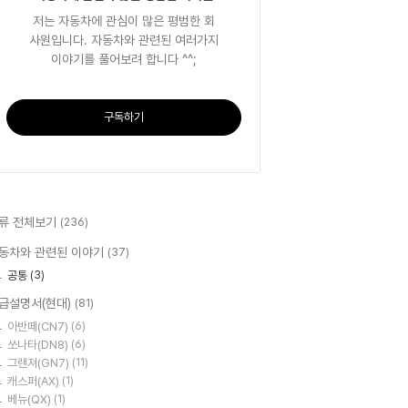
저는 자동차에 관심이 많은 평범한 회
사원입니다. 자동차와 관련된 여러가지
이야기를 풀어보려 합니다 ^^;
구독하기
류 전체보기
(236)
동차와 관련된 이야기
(37)
공통
(3)
급설명서(현대)
(81)
아반떼(CN7)
(6)
쏘나타(DN8)
(6)
그랜져(GN7)
(11)
캐스퍼(AX)
(1)
베뉴(QX)
(1)