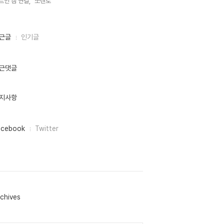
트인 캠 연결,
쏘렌토,
근글
인기글
근댓글
지사항
acebook
Twitter
chives