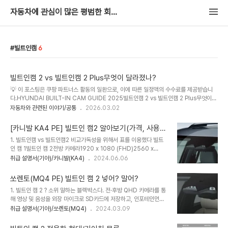
자동차에 관심이 많은 평범한 회사원
빌트인캠
6
빌트인캠 2 vs 빌트인캠 2 Plus무엇이 달라졌나?
💡 이 포스팅은 쿠팡 파트너스 활동의 일환으로, 이에 따른 일정액의 수수료를 제공받습니
다.HYUNDAI BUILT-IN CAM GUIDE 2025빌트인캠 2 vs 빌트인캠 2 Plus무엇이
달라졌나?현대차 순정 블랙박스, 빌트인캠의 두 모델을 카메라 화질부터 주차녹화, 커넥티드
자동차와 관련된 이야기/공통
2026.03.02
기능까지 항목별로 꼼꼼하게 비교합니다.📷 빌트인캠 2🚀 빌트인캠 2 Plus💡참고: 현대차
공식 명칭은 빌트인 캠 2와 빌트인 캠 2 Plus입니다. 커뮤니티에서 '빌트인캠 2.5'로 불리
[카니발 KA4 PE] 빌트인 캠2 알아보기(가격, 사용
는 빌트인캠 2 Plus는 주차녹화 기능을 강화한 상위 모델로, 팰리세이드에 최초 적용되었습
법)
1. 빌트인캠 vs 빌트인캠2 비교가독성을 위해서 표를 이용했다 빌트
니다.SPEC COMPARISON핵심 스펙 비교표두 모델의 주요 사양을 한눈에 비교해보세요.
인 캠 1빌트인 캠 2전방 카메라1920 x 1080 (FHD)2560 x
카메라 스펙은 동일하지만 주차녹화 성능에서 큰 차이가 ..
1440 (QHD)후방 카메라1280 x 720 (HD)2560 x 1440
취급 설명서(기아)/카니발(KA4)
2024.06.06
(QHD)메모리eMMC 내장 메모리Micro SD 외장 메모리용량
32GB기본 64GB (순정으로 128GB 까지 판매)스펙 기준 512GB
쏘렌토(MQ4 PE) 빌트인 캠 2 넣어? 말어?
까지 지원함주행 상시 녹화 시간3시간4시간주차 상시 녹화 시간총
1. 빌트인 캠 2 ? 소위 말하는 블랙박스다. 전·후방 QHD 카메라를 통
20시간총 40시간주행 데이터-속도, 기어, 턴 시그널, GPS좌표 등무
해 영상 및 음성을 외장 마이크로 SD카드에 저장하고, 인포테인먼트
선 소프트웨어 업데이트-지원음성녹음-지원스마트폰 연결Wifi 동글
시스템을 통해 확인할 수 있다. 기아 커넥트 앱과 무선으로 연결해 영
취급 설명서(기아)/쏘렌토(MQ4)
2024.03.09
(별매)Wifi 모듈 기본 내장 2. 더뉴 카니발(KA4 PE) 빌트인 캠2 옵
상을 확인하고 다운로드 받을 수 있다. 2. 뭐가 다른데? 1) 빌트인캠
션 가격아쉽게도 빌트인 캠 2 단독으로는 옵션추가를 할 수 없
vs 빌트인캠 2 여러가지 차이가 있지만, 제일 큰 차이는 화질개선, 음
다"HUD+빌..