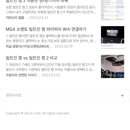
빌트인 캠 2 적용한 현대/기아차 목록
성녹음이다. 화질개선 전방 FHD(200만화소), 후방 HD(100
요즘 빌트인 캠 2 성능이 좋아지면서, 사람들의 관심이 많아진것 같다.
만화소) → 전/후방 QHD(약 360만화소) 음성 녹음 녹음 불가 → 녹
그래서 내가 구입하려는 차량에 빌트인 캠 2가 적용된건지 아닌건지
음 가능! (너무나 당연한 기능이지만, 그전엔 지원을 안했다) 자세히
알아보도록 하자. 1. 빌트인 캠 vs 빌트인 캠 2 아래 링크를 통해 확인
카테고리 없음
2023.04.21
알아보려면, 아래 링크를 클릭해서 확인하길 바란다!
할 수 있다. 표에 나타난거 외에 추가적인 정보가 궁금하다면 읽어보길
https://common-engineer.tistory.com/13 빌트인 캠 vs 빌트
추천한다 https://common-engineer.tistory.com/13 빌트인
인..
MQ4 쏘렌토 빌트인 캠 와이파이 Wifi 연결하기
캠 vs 빌트인 캠 2 비교 1. 개요 최근 7세대 그랜져부터 (22년 11월
1. 빌트인 캠이란? 빌트인 캠은 블랙박스를 현대/기아차 옵션에서 부
양산함) 빌트인 캠 2가 적용되기 시작했다. 기존에도 빌트인 캠 이라
르는 명칭이다. 블랙박스는 중소기업 보호 업종으로 되어 있어서, 현
는 이름으로 판매하고 있었는데, 과연 얼마나 좋아졌기에 빌트인 캠 2
대/기아같은 대기업이 참여할 수 없었다. 이후 법률이 개정되면서 현
취급 설명서(기아)/쏘렌토(MQ4)
2023.02.19
라고 이름까지 common-engineer-ji.com 2. 빌트인 캠 2 적용
대/기아 에서도 개발해 순정 옵션으로 적용되고 있다. 빌트인캠 1 vs
한 현대/기아차 목록 빌트인 캠 2 현대차 - 디..
빌트인캠 2 비교https://common-engineer-ji.com/13 빌트인
빌트인 캠 vs 빌트인 캠 2 비교
캠 vs 빌트인 캠 2 비교1. 개요 최근 7세대 그랜져부터 (22년 11월 양
1. 개요최근 7세대 그랜져부터 (22년 11월 양산함) 빌트인 캠 2가 적
산함) 빌트인 캠 2가 적용되기 시작했다. 기존에도 빌트인 캠 이라는
용되기 시작했다. 기존에도 빌트인 캠 이라는 이름으로 판매하고 있었
이름으로 판매하고 있었는데, 과연 얼마나 좋아졌기에 빌트인 캠 2 라
는데, 과연 얼마나 좋아졌기에 빌트인 캠 2 라고 이름까지 바꿔서 출시
자동차와 관련된 이야기
2023.01.02
고 이름까지common-engineer-ji.com2. 와이파이 연결하기(요
한걸까? 8세대 쏘나타인 DN8에 최초 적용 (19년 3월) 되고 욕도 많
약)와이파이를 연결해 영상을 다운받는 순서를 알아보자 0) 빌트..
이 먹었는데, 약 3.5년만에 새로나온 버전은 얼마나 개선되었을지 알
아보자2. 빌트인 캠이란?빌트인 캠 옵션은 쉽게 말해서 블랙박스다.
블랙박스는 원래 중소기업 보호 업종으로 되어 있어서, 대기업이 참여
관련사이트
할 수 없었다. 그러나 법률이 개정되면서 대기업이 참여할 수 있게 되
었고, 가장 처음 적용된게 쏘나타 8세대 (19년 3월) 부터다. 이후
K5, G80, GV80 등에 순차적으로 적용되었다.아이나비 블랙박스
Copyright © Daum Corp. All rights reserved.
쿠팡 검색결과 바..