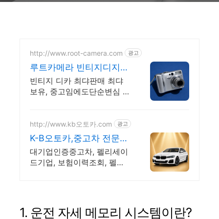
http://www.root-camera.com
광고
루트카메라 빈티지디지털
카메라 빈티지 디카 디지
빈티지 디카 최댜판매 최댜
털카메라
보유, 중고임에도단순변심 환
불가능, 1개월무상A/S 누적
리뷰수 2000건 이상, 회원가
입 시 적립금 5,000원
http://www.kb오토카.com
광고
K-B오토카,중고차 전문기
업
대기업인증중고차, 펠리세이
드기업, 보험이력조회, 펠리
세이드, 주유권 증정이벤트
인증중고차 7만대이상! 찾아
가는 홈서비스! 낮은 할부이
자율, 24시간실매물전산연동
1. 운전 자세 메모리 시스템이란?