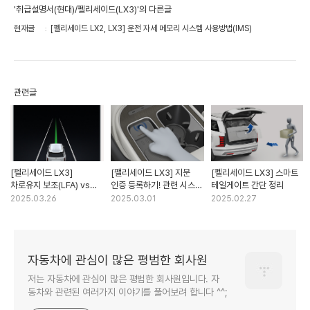
'취급설명서(현대)/펠리세이드(LX3)'의 다른글
현재글
[펠리세이드 LX2, LX3] 운전 자세 메모리 시스템 사용방법(IMS)
관련글
[펠리세이드 LX3]
[팰리세이드 LX3] 지문
[펠리세이드 LX3] 스마트
차로유지 보조(LFA) vs
인증 등록하기! 관련 시스템
테일게이트 간단 정리
차로유지 보조 2(LFA 2)
총정리
2025.03.26
2025.03.01
2025.02.27
차이점 비교!
자동차에 관심이 많은 평범한 회사원
저는 자동차에 관심이 많은 평범한 회사원입니다. 자
동차와 관련된 여러가지 이야기를 풀어보려 합니다 ^^;