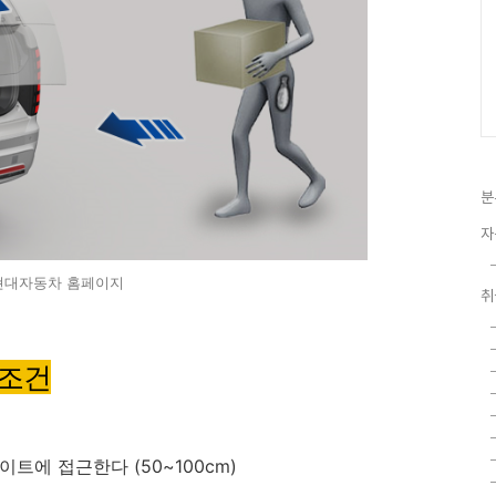
분
자
 현대자동차 홈페이지
취
동조건
트에 접근한다 (50~100cm)