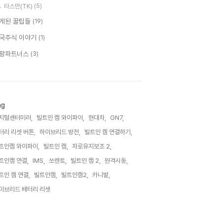
타스만(TK)
(5)
게된 꿀팁들
(19)
국주식 이야기
(1)
팡파트너스
(3)
ag
지털센터미러,
빌트인 캠 와이파이,
현대차,
GN7,
터리 리셋 버튼,
하이브리드 방전,
빌트인 캠 연결하기,
트인캠 와이파이,
빌트인 캠,
차로유지보조 2,
트인캠 연결,
IMS,
쏘렌토,
빌트인 캠 2,
원격시동,
트인 캠 연결,
빌트인캠,
빌트인캠2,
카니발,
이브리드 배터리 리셋,