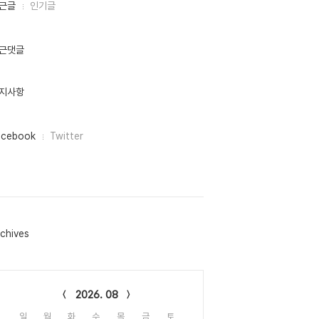
근글
인기글
근댓글
지사항
acebook
Twitter
chives
lendar
2026. 08
일
월
화
수
목
금
토