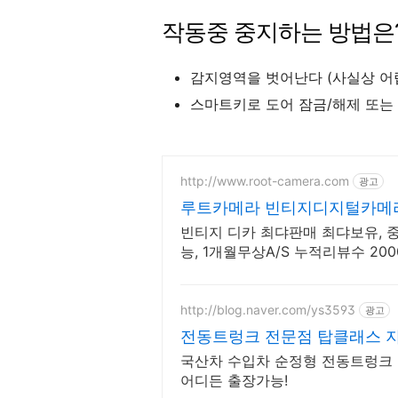
작동중 중지하는 방법은?
감지영역을 벗어난다 (사실상 어
스마트키로 도어 잠금/해제 또는
http://www.root-camera.com
광고
루트카메라 빈티지디지털카메라
메라
빈티지 디카 최댜판매 최댜보유,
능, 1개월무상A/S 누적리뷰수 20
금 5,000원
http://blog.naver.com/ys3593
광고
전동트렁크 전문점
국산차 수입차 순정형 전동트렁크 전
어디든 출장가능!