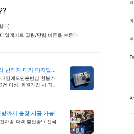
최
최
근
?
글
과
인
최
렵다)
기
글
 테일게이트 열림/닫힘 버튼을 누른다
공
페
F
이
스
 빈티지 디카 디지털카
북
트
 중고임에도단순변심 환불가
위
00건 이상, 회원가입 시 적립
터
플
러
Ar
그
인
 탑클래스 지방까지 출장 시공 가능!
Ca
차종 파격 할인중! / 전국